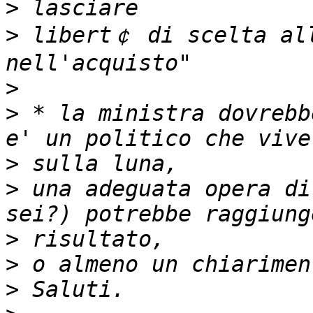
>
>
 libert￠ di scelta all
>
>
 * la ministra dovrebb
>
>
 una adeguata opera di
>
>
>