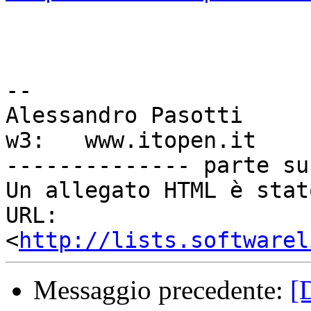
-- 

Alessandro Pasotti

w3:   www.itopen.it

-------------- parte su
Un allegato HTML è stat
URL: 
<
http://lists.softwarel
Messaggio precedente:
[D