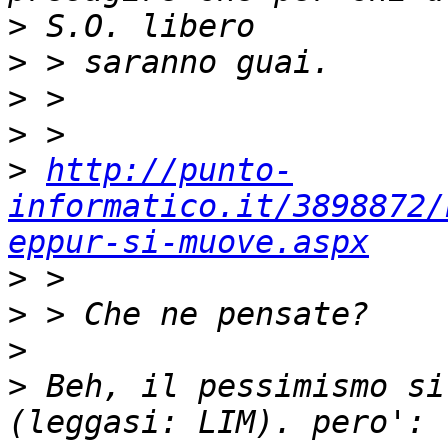
>
>
>
>
>
http://punto-
informatico.it/3898872/
eppur-si-muove.aspx
>
>
>
>
 Beh, il pessimismo si