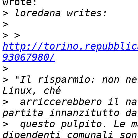
wrote:

>
>
>
 > 
http://torino.repubblic
93067980/
>
>
 "Il risparmio: non ne
>
  arriccerebbero il na
>
  questo pulpito. Le m