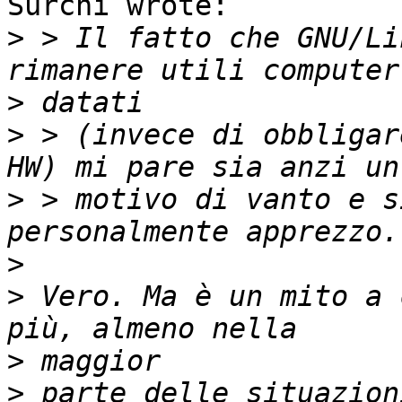
Surchi wrote:

>
 > Il fatto che GNU/Li
>
>
 > (invece di obbligar
>
 > motivo di vanto e s
>
>
 Vero. Ma è un mito a 
>
>
 parte delle situazion