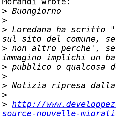
Morandi wrote:

>
>
>
 Loredana ha scritto "
>
 non altro perche', se
>
>
>
>
>
http://www.developpez
source-nouvelle-migrati