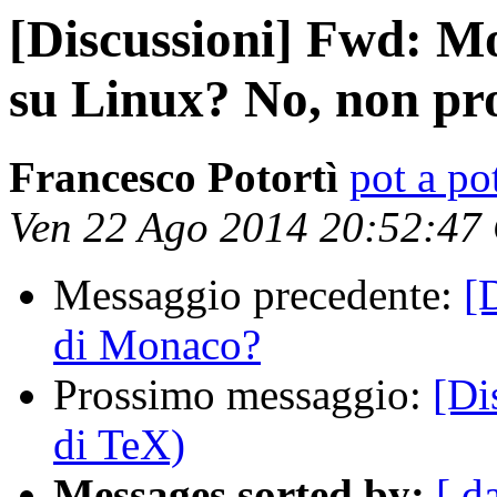
[Discussioni] Fwd: M
su Linux? No, non pr
Francesco Potortì
pot a pot
Ven 22 Ago 2014 20:52:47
Messaggio precedente:
[
di Monaco?
Prossimo messaggio:
[Di
di TeX)
Messages sorted by:
[ d