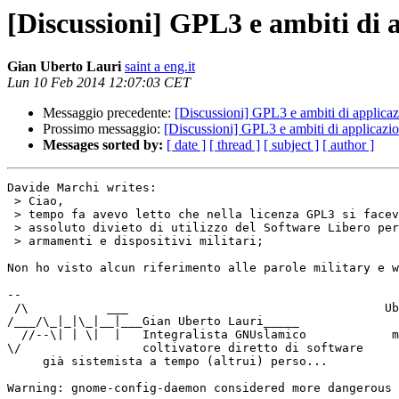
[Discussioni] GPL3 e ambiti di a
Gian Uberto Lauri
saint a eng.it
Lun 10 Feb 2014 12:07:03 CET
Messaggio precedente:
[Discussioni] GPL3 e ambiti di applicaz
Prossimo messaggio:
[Discussioni] GPL3 e ambiti di applicazio
Messages sorted by:
[ date ]
[ thread ]
[ subject ]
[ author ]
Davide Marchi writes:

 > Ciao,

 > tempo fa avevo letto che nella licenza GPL3 si faceva espresso e 

 > assoluto divieto di utilizzo del Software Libero per la costruzione di 

 > armamenti e dispositivi militari;

Non ho visto alcun riferimento alle parole military e w
-- 

 /\           ___                                    Ubuntu: ancient

/___/\_|_|\_|__|___Gian Uberto Lauri_____              
  //--\| | \|  |   Integralista GNUslamico            meaning "I can

\/                 coltivatore diretto di software     
     già sistemista a tempo (altrui) perso...                Debian"

Warning: gnome-config-daemon considered more dangerous 