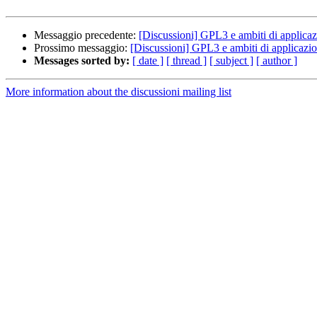
Messaggio precedente:
[Discussioni] GPL3 e ambiti di applicaz
Prossimo messaggio:
[Discussioni] GPL3 e ambiti di applicazio
Messages sorted by:
[ date ]
[ thread ]
[ subject ]
[ author ]
More information about the discussioni mailing list