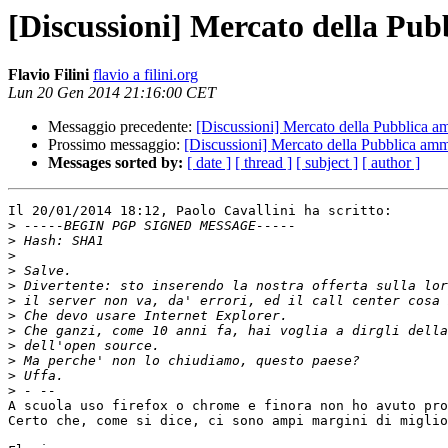
[Discussioni] Mercato della Pu
Flavio Filini
flavio a filini.org
Lun 20 Gen 2014 21:16:00 CET
Messaggio precedente:
[Discussioni] Mercato della Pubblica a
Prossimo messaggio:
[Discussioni] Mercato della Pubblica amm
Messages sorted by:
[ date ]
[ thread ]
[ subject ]
[ author ]
Il 20/01/2014 18:12, Paolo Cavallini ha scritto:

>
>
>
>
>
>
>
>
>
>
>
>
A scuola uso firefox o chrome e finora non ho avuto pro
Certo che, come si dice, ci sono ampi margini di miglio