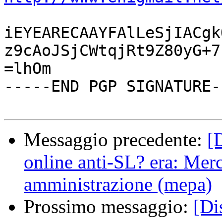
iEYEARECAAYFAlLeSjIACgk
z9cAoJSjCWtqjRt9Z80yG+7
=lhOm

-----END PGP SIGNATURE--
Messaggio precedente:
[
online anti-SL? era: Merc
amministrazione (mepa)
Prossimo messaggio:
[Di