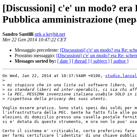
[Discussioni] c'e' un modo? era 
Pubblica amministrazione (mep
Sandro Santilli
strk a keybit.net
Mer 22 Gen 2014 10:47:22 CET
Messaggio precedente:
[Discussioni] c'e' un modo? era Re: sch
Prossimo messaggio:
[Discussioni] c'e' un modo? era Re: scher
Messages sorted by:
[ date ]
[ thread ]
[ subject ]
[ author ]
On Wed, Jan 22, 2014 at 10:37:54AM +0100, 
studio.lanzal
>
>
>
>
>
Voglio essere pratico. Sono stati spesi dei soldi per m
l'infrastruttura della PEC. Gente ha fatto file alle po
elezioni di domicilio presso una casella postale fornit
si e' dotata di questo strumento, e ora non lo puo' usa
Certo il sistema e' criticabile, certo preferirei fare 
per farmi certificare l'identita' di una chiave pubblic