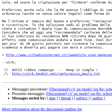
solo, ed usare la criptazione per "firmare" conferme di
Preferirei anche solo che la PA avesse l'obbligo di com
ordinaria (anche se senza valore legale) come forma di 
Ma l'ottimo e' nemico del buono e preferirei "restaurar
e ricostruire. Tu che soluzione vedi al problema delle 
stato e cittadino ? Quale tipo di comunicazione dovrebb
Considera che ad oggi una "raccomandata" cartacea delle
il tuo indirizzo di residenza NON ritirata dopo 30 gior
effetti come comunicazione andata a buon fine. Vuol dir
per piu' di 30 giorni potresti non ricevere la comunica
scadenza e doverla poi pagare con mora e interessi.

>
http://www.cittadininternet.it/lappetito-vien-mangian
--strk;

 ()  ASCII ribbon campaign  --  Keep it simple !

 /\  
http://strk.keybit.net/rants/ascii_mails.txt
Messaggio precedente:
[Discussioni] c'e' un modo? era Re: sch
Prossimo messaggio:
[Discussioni] c'e' un modo? era Re: scher
Messages sorted by:
[ date ]
[ thread ]
[ subject ]
[ author ]
More information about the discussioni mailing list