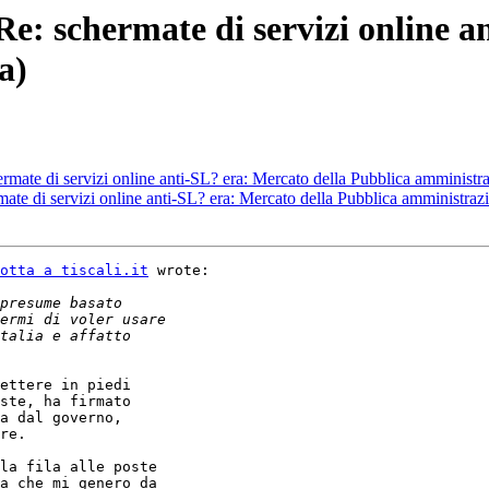
Re: schermate di servizi online a
a)
ermate di servizi online anti-SL? era: Mercato della Pubblica amminist
mate di servizi online anti-SL? era: Mercato della Pubblica amministra
otta a tiscali.it
 wrote:

ettere in piedi

ste, ha firmato

a dal governo,

re.

la fila alle poste

a che mi genero da
