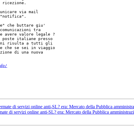
 ricezione.

unicare via mail

"notifica".

e" che buttare giu'

comunicazioni tra

e avere valore legale ?

 poste italiane presso

ni risulta a tutti gli

e che se sei in viaggio

zione di una nuova

do/
ermate di servizi online anti-SL? era: Mercato della Pubblica amminist
mate di servizi online anti-SL? era: Mercato della Pubblica amministra