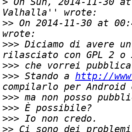
>
 On Sun, 2014-11-30 at
>>
 On 2014-11-30 at 00:
>>>
 Diciamo di avere un
>>>
>>>
 Stando a 
http://www
>>>
>>>
>>>
>>
 Ci sono dei problemi