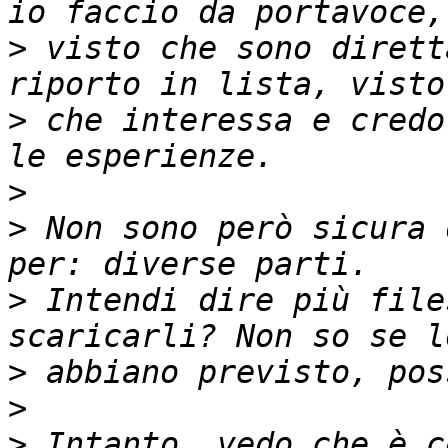
>
 visto che sono dirett
>
 che interessa e credo
>
>
 Non sono però sicura 
>
 Intendi dire più file
>
>
>
 Intanto, vedo che è c