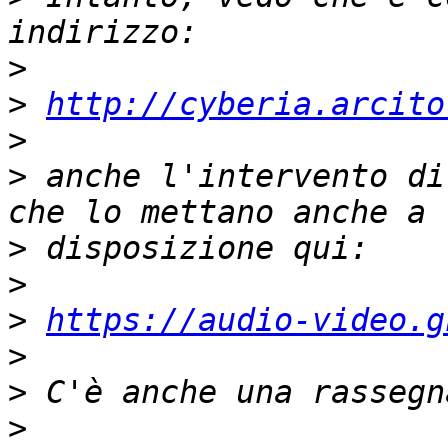
>
>
http://cyberia.arcito
>
>
 anche l'intervento di
>
>
>
https://audio-video.g
>
>
>