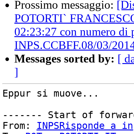
Prossimo messaggio:
[Di
POTORTI` FRANCESCO per
02:23:27 con numero di 
INPS.CCBFF.08/03/201
Messages sorted by:
[ d
]
Eppur si muove...

------- Start of forwar
From: 
INPSRisponde a in