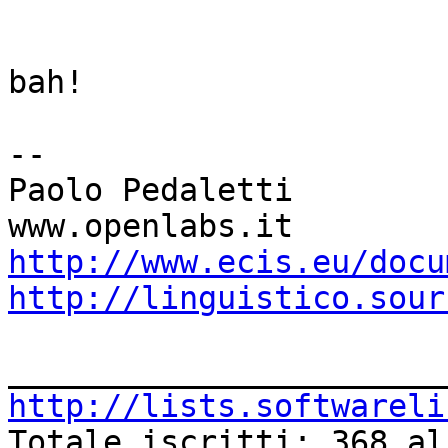
                               
bah!

-- 

Paolo Pedaletti

http://www.ecis.eu/docu
http://linguistico.sour
http://lists.softwareli

Totale iscritti: 368 al