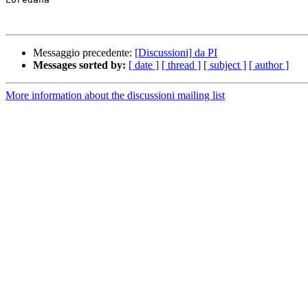
Messaggio precedente:
[Discussioni] da PI
Messages sorted by:
[ date ]
[ thread ]
[ subject ]
[ author ]
More information about the discussioni mailing list