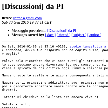
[Discussioni] da PI
llcfree
llcfree a gmail.com
Sab 30 Gen 2016 19:33:11 CET
Messaggio precedente:
[Discussioni] da PI
Messages sorted by:
[ date ]
[ thread ]
[ subject ]
[ author ]
On Sat, 2016-01-30 at 15:16 +0100, 
studio.lanzalotta a 
>
>
Volevo solo ricordare che ci sono tutti gli strumenti n
le cose possano andare diversamente, nel senso che, mi 
viene auspicato da chi critica oggi linux o chi/cosa pe
Mancano solo le scelte e le azioni conseguenti a tali s
Magari certi principi o addirittura aver principi non p
poi è giocoforza accettare senza brontolare le consegue
diversi.

Intanto mi chiedevo se la lista era ancora viva :)

Saluti a tutti,

Loredana
