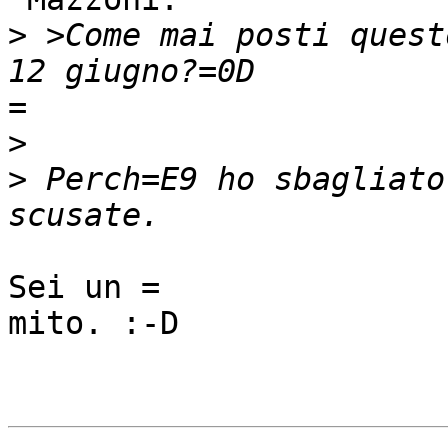
>
 >Come mai posti quest
=

>
>
 Perch=E9 ho sbagliato
Sei un =

mito. :-D
