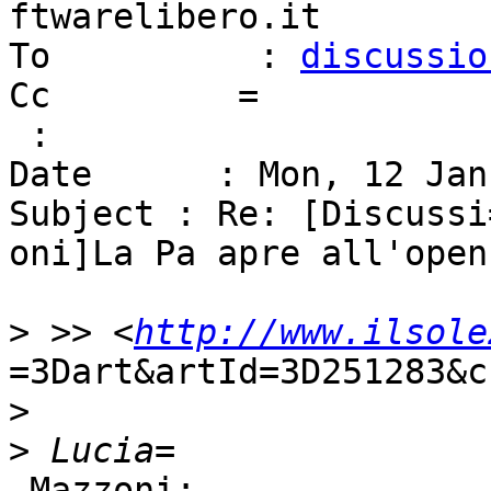
ftwarelibero.it

To          : 
discussio
Cc         =

 : 

Date      : Mon, 12 Jan
Subject : Re: [Discussi=
oni]La Pa apre all'open
>
 >> <
http://www.ilsole
=3Dart&artId=3D251283&c
>
>
 Mazzoni:
