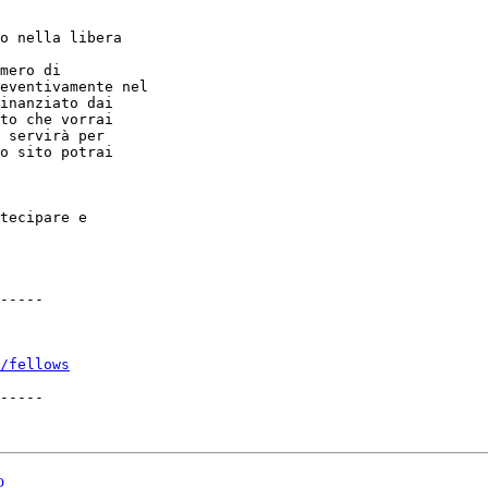
o nella libera

mero di

eventivamente nel

inanziato dai

to che vorrai

 servirà per

o sito potrai

tecipare e

-----

/fellows
-----

o