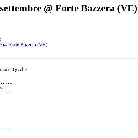
4 settembre @ Forte Bazzera (VE)
o
bre @ Forte Bazzera (VE)
security.ch
>

-----

-----

-----
