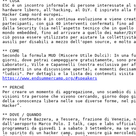
** COSA

ESC è un incontro informale di persone interessate al s
hardware libero, all'hacking, al DiY. È ispirato alla f
Hacker Camp nord europei.

Il suo contenuto è in continua evoluzione e viene creat
partecipanti, con già 40 interventi confermati fino ad 
dalla Security (sia nell’aspetto tecnico che in quello 
mondo embedded, fino ad arrivare a quello dei maker/DiY
ciò possa essere utilizzato per aiutare la collettività
ausili per disabili a mezzo dell'open source, e molto a
** COME

Secondo la formula MUD (Miscere Utile Dulci): In una fu
giorni, dove potrai campeggiare gratuitamente, sono pre
Laboratori, Ville e Capannelli (nostra esclusiva per af
argomenti in una discussione aperta), e momenti decisam
https://www.endsummercamp.org/#speakers
** PERCHÈ

Per creare un momento di aggregazione, uno scambio di i
visioni tra persone che vivono cercando, giorno dopo gi
della conoscenza libera nelle sue diverse forme, nel pi
Hacker”.

** DOVE / QUANDO

Presso Forte Bazzera, a Tessera, frazione di Venezia, n
dall'aeroporto Marco Polo. I talk, caps e labs ufficial
programmati da giovedì 1 a sabato 3 Settembre, ma se vu
lo spirito di un hacker camp, puoi venire già mercoledì