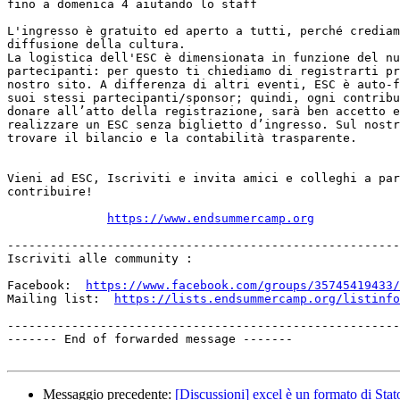
fino a domenica 4 aiutando lo staff

L'ingresso è gratuito ed aperto a tutti, perché crediam
diffusione della cultura.

La logistica dell'ESC è dimensionata in funzione del nu
partecipanti: per questo ti chiediamo di registrarti pr
nostro sito. A differenza di altri eventi, ESC è auto-f
suoi stessi partecipanti/sponsor; quindi, ogni contribu
donare all’atto della registrazione, sarà ben accetto e
realizzare un ESC senza biglietto d’ingresso. Sul nostr
trovare il bilancio e la contabilità trasparente.

Vieni ad ESC, Iscriviti e invita amici e colleghi a par
contribuire!

https://www.endsummercamp.org
-------------------------------------------------------
Iscriviti alle community :

Facebook:  
https://www.facebook.com/groups/35745419433/
Mailing list:  
https://lists.endsummercamp.org/listinfo
-------------------------------------------------------
------- End of forwarded message -------

Messaggio precedente:
[Discussioni] excel è un formato di Stat