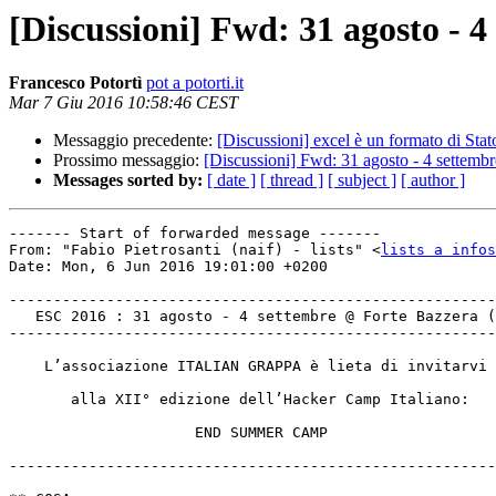
[Discussioni] Fwd: 31 agosto - 
Francesco Potortì
pot a potorti.it
Mar 7 Giu 2016 10:58:46 CEST
Messaggio precedente:
[Discussioni] excel è un formato di Stat
Prossimo messaggio:
[Discussioni] Fwd: 31 agosto - 4 settem
Messages sorted by:
[ date ]
[ thread ]
[ subject ]
[ author ]
------- Start of forwarded message -------

From: "Fabio Pietrosanti (naif) - lists" <
lists a info
Date: Mon, 6 Jun 2016 19:01:00 +0200

-------------------------------------------------------
   ESC 2016 : 31 agosto - 4 settembre @ Forte Bazzera (VE)

-------------------------------------------------------
    L’associazione ITALIAN GRAPPA è lieta di invitarvi

       alla XII° edizione dell’Hacker Camp Italiano:

                     END SUMMER CAMP

-------------------------------------------------------