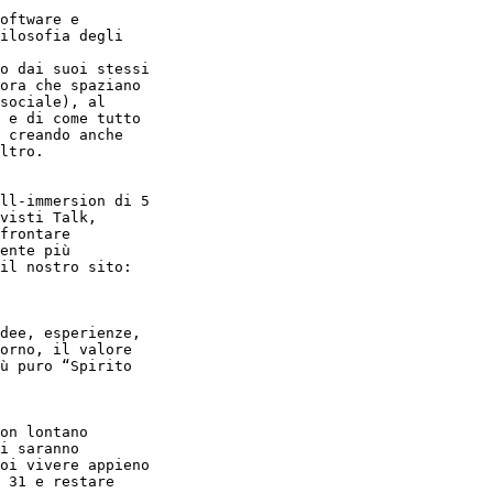
oftware e

ilosofia degli

o dai suoi stessi

ora che spaziano

sociale), al

 e di come tutto

 creando anche

ltro.

ll-immersion di 5

visti Talk,

frontare

ente più

dee, esperienze,

orno, il valore

ù puro “Spirito

on lontano

i saranno

oi vivere appieno

 31 e restare
