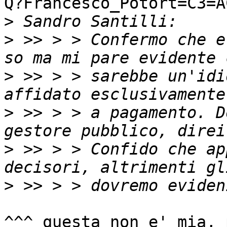
Q?Francesco_Potort=C3=A
>
>
 >> > > Confermo che e
>
 >> > > sarebbe un'idi
>
 >> > > a pagamento. D
>
 >> > > Confido che ap
>
^^^ questa non e' mia, 