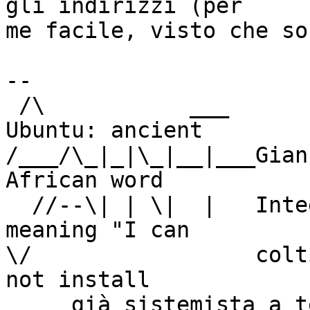
gli indirizzi (per

me facile, visto che so
-- 

 /\           ___                                    
Ubuntu: ancient

/___/\_|_|\_|__|___Gian Uberto 
African word

  //--\| | \|  |   Integralista GNUslamico            
meaning "I can

\/                 coltiva
not install

     già sistemista a tempo (altrui) perso...                