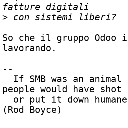
>
So che il gruppo Odoo i
lavorando.

-- 

  If SMB was an animal it would go wolf and most 
people would have shot i
  or put it down humanely.				
(Rod Boyce)
