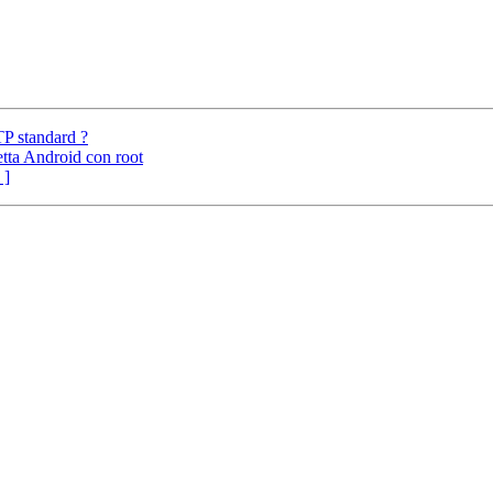
P standard ?
tta Android con root
 ]