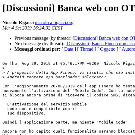
[Discussioni] Banca web con OT
Niccolo Rigacci
niccolo a rigacci.org
Mer 4 Set 2019 16:24:32 CEST
Previous message (by thread):
[Discussioni] Banca web con OT
Next message (by thread):
[Discussioni] Banca Fineco non acce
Messaggi ordinati per:
[ Data ]
[ Thread ]
[ Oggetto ]
[ Autore
On Thu, Aug 29, 2019 at 05:46:17PM +0200, Niccolo Rigac
>
>
>
Con l'aggiornamento 26/08/2019 dell'app Fineco ho tenta
nuovamente l'attivazione del "Mobile Code". Con la nuov
si blocca ancora prima di ricevere il codice SMS, dicen
  L'attivazione del servizio Mobile

  code non è compatibile con il 

  suo dispositivo.

Quindi l'applicazione parte, ma niente "Mobile Code".

Ancora non ho capito quali funzionalità saranno bloccat