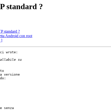
P standard ?
P standard ?
tta Android con root
 ]
ci wrote:

to 

a versione 

do:

e senza 
