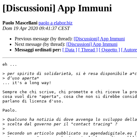
[Discussioni] App Immuni
Paolo Mascellani
paolo a elabor.biz
Dom 19 Apr 2020 09:41:37 CEST
Previous message (by thread):
[Discussioni] App Immuni
Next message (by thread):
[Discussioni] App Immuni
Messaggi ordinati per:
[ Data ]
[ Thread ]
[ Oggetto ]
[ Autore
eh ...

>
>
... it's a long way!

Sempre che chi scrive, chi promette e chi riceve la pro
cosa vuol dire "aperta", cosa che non si direbbe consid
parlano di licenza d'uso.

Paolo.

>
>
>
>