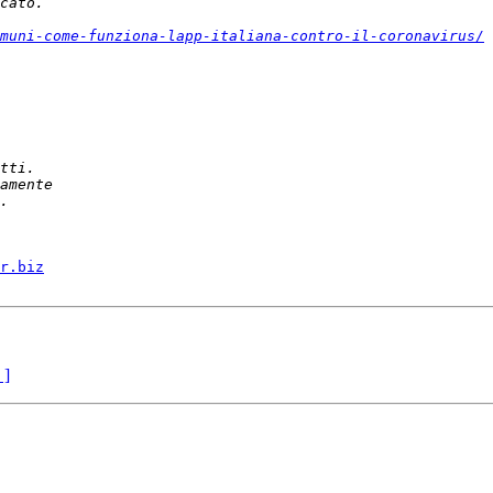
muni-come-funziona-lapp-italiana-contro-il-coronavirus/
r.biz
 ]