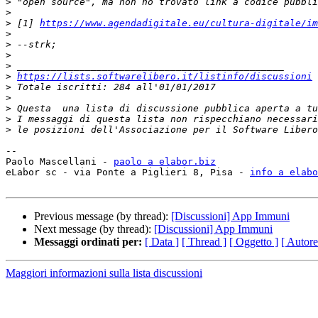
>
>
>
 [1] 
https://www.agendadigitale.eu/cultura-digitale/im
>
>
>
>
>
https://lists.softwarelibero.it/listinfo/discussioni
>
>
>
>
>
-- 

Paolo Mascellani - 
paolo a elabor.biz
eLabor sc - via Ponte a Piglieri 8, Pisa - 
info a elabo
Previous message (by thread):
[Discussioni] App Immuni
Next message (by thread):
[Discussioni] App Immuni
Messaggi ordinati per:
[ Data ]
[ Thread ]
[ Oggetto ]
[ Autore
Maggiori informazioni sulla lista discussioni