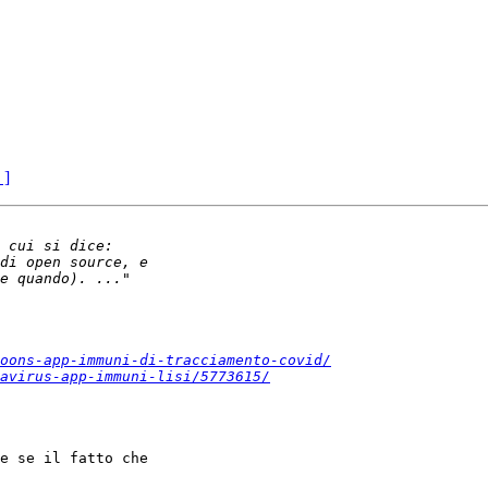
 ]
oons-app-immuni-di-tracciamento-covid/
avirus-app-immuni-lisi/5773615/
e se il fatto che
