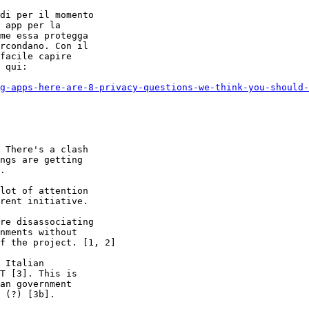
di per il momento

 app per la

me essa protegga

rcondano. Con il

facile capire

 qui:

g-apps-here-are-8-privacy-questions-we-think-you-should-
 There's a clash

ngs are getting

.

lot of attention

rent initiative.

re disassociating

nments without

f the project. [1, 2]

 Italian

T [3]. This is

an government

 (?) [3b].
