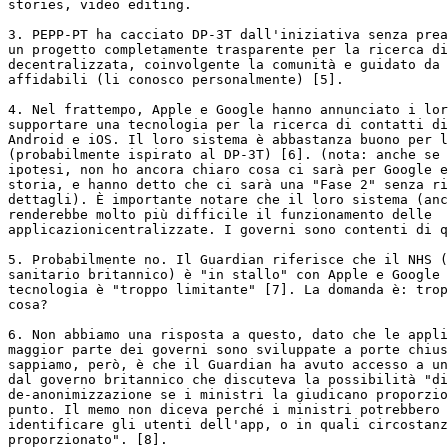
stories, video editing.

3. PEPP-PT ha cacciato DP-3T dall'iniziativa senza prea
un progetto completamente trasparente per la ricerca di
decentralizzata, coinvolgente la comunità e guidato da 
affidabili (li conosco personalmente) [5].

4. Nel frattempo, Apple e Google hanno annunciato i lor
supportare una tecnologia per la ricerca di contatti di
Android e iOS. Il loro sistema è abbastanza buono per l
(probabilmente ispirato al DP-3T) [6]. (nota: anche se 
ipotesi, non ho ancora chiaro cosa ci sarà per Google e
storia, e hanno detto che ci sarà una "Fase 2" senza ri
dettagli). È importante notare che il loro sistema (anc
renderebbe molto più difficile il funzionamento delle

applicazionicentralizzate. I governi sono contenti di q
5. Probabilmente no. Il Guardian riferisce che il NHS (
sanitario britannico) è "in stallo" con Apple e Google 
tecnologia è "troppo limitante" [7]. La domanda è: trop
cosa?

6. Non abbiamo una risposta a questo, dato che le appli
maggior parte dei governi sono sviluppate a porte chius
sappiamo, però, è che il Guardian ha avuto accesso a un
dal governo britannico che discuteva la possibilità "di
de-anonimizzazione se i ministri la giudicano proporzio
punto. Il memo non diceva perché i ministri potrebbero 
identificare gli utenti dell'app, o in quali circostanz
proporzionato". [8].
