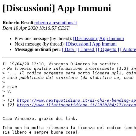
[Discussioni] App Immuni
Roberto Resoli
roberto a resolutions.it
Dom 19 Apr 2020 18:16:57 CEST
Previous message (by thread):
[Discussioni] App Immuni
Next message (by thread):
[Discussioni] App Immuni
Messaggi ordinati per:
[ Data ]
[ Thread ]
[ Oggetto ]
[ Autore
Il 19/04/20 12:10, Vincenzo D'Andrea ha scritto:

>
>
>
>
>
>
>
>
 [1] 
https://www.nextquotidiano.it/di-chi-e-bending-sp
>
 [2] 
https://www.ilfattoquotidiano.it/2020/04/17/coron
Ciao Vincenzo, grazie dei link.

Imho non ha molta rilevanza la licenza del codice (anch
sia libero è sempre buona cosa).
