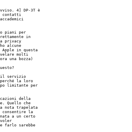
vviso. 4] DP-3T è

 contatti

accademici

o piani per

rettamente in

a privacy

ho alcune

 Apple in questa

velare molti

ora una bozza)

uesto?

il servizio

perché la loro

po limitante per

cazioni della

e. Quello che

a nota trapelata

 consentire la

nata a un certo

voler

e farlo sarebbe
