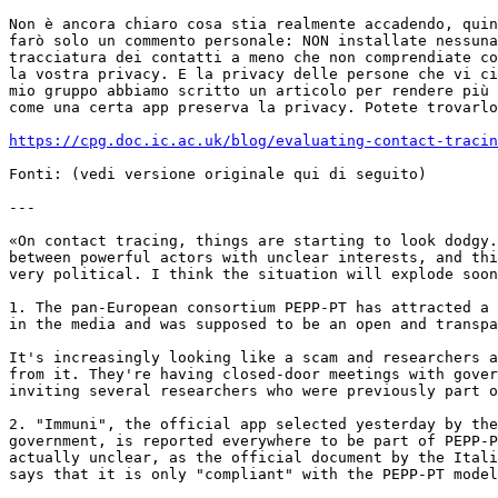
Non è ancora chiaro cosa stia realmente accadendo, quin
farò solo un commento personale: NON installate nessuna
tracciatura dei contatti a meno che non comprendiate co
la vostra privacy. E la privacy delle persone che vi ci
mio gruppo abbiamo scritto un articolo per rendere più 
come una certa app preserva la privacy. Potete trovarlo
https://cpg.doc.ic.ac.uk/blog/evaluating-contact-tracin
Fonti: (vedi versione originale qui di seguito)

---

«On contact tracing, things are starting to look dodgy.
between powerful actors with unclear interests, and thi
very political. I think the situation will explode soon
1. The pan-European consortium PEPP-PT has attracted a 
in the media and was supposed to be an open and transpa
It's increasingly looking like a scam and researchers a
from it. They're having closed-door meetings with gover
inviting several researchers who were previously part o
2. "Immuni", the official app selected yesterday by the
government, is reported everywhere to be part of PEPP-P
actually unclear, as the official document by the Itali
says that it is only "compliant" with the PEPP-PT model