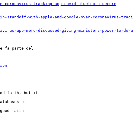
e-coronavirus-tracking-app-covid-bluetooth-secure
in-standoff-with-apple-and-google-over-coronavirus-traci
avirus-app-memo-discussed-giving-ministers-power-to-de-a
e fa parte del

=20
od faith, but it

atabases of

good faith.
