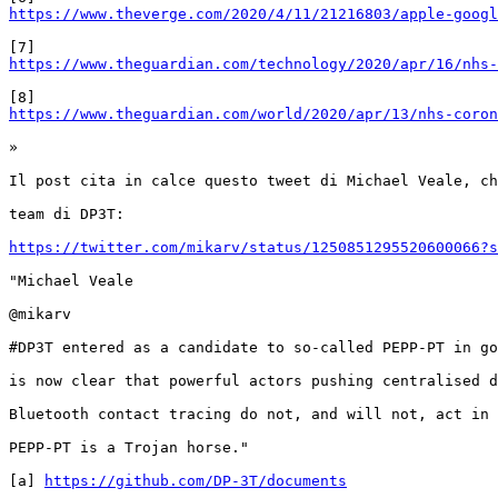
https://www.theverge.com/2020/4/11/21216803/apple-googl
https://www.theguardian.com/technology/2020/apr/16/nhs-
https://www.theguardian.com/world/2020/apr/13/nhs-coron
»

Il post cita in calce questo tweet di Michael Veale, ch
team di DP3T:

https://twitter.com/mikarv/status/1250851295520600066?s
"Michael Veale

@mikarv

#DP3T entered as a candidate to so-called PEPP-PT in go
is now clear that powerful actors pushing centralised d
Bluetooth contact tracing do not, and will not, act in 
PEPP-PT is a Trojan horse."

[a] 
https://github.com/DP-3T/documents