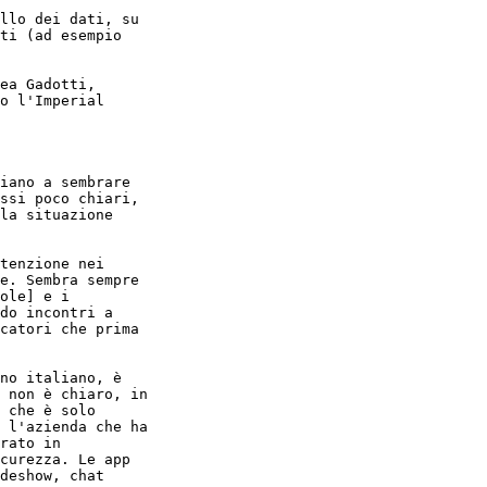
llo dei dati, su

ti (ad esempio

ea Gadotti,

o l'Imperial

iano a sembrare

ssi poco chiari,

la situazione

tenzione nei

e. Sembra sempre

ole] e i

do incontri a

catori che prima

no italiano, è

 non è chiaro, in

 che è solo

 l'azienda che ha

rato in

curezza. Le app

deshow, chat
