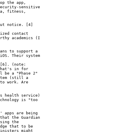
op the app,

ecurity-sensitive

a, fitness,

ut notice. [4]

ized contact

rthy academics (I

ans to support a

iOS. Their system

[6]. (note:

hat's in for

l be a "Phase 2"

tem (still a

to work. Are

s health service)

chnology is "too

' apps are being

that the Guardian

sing the

dge that to be

inisters might
