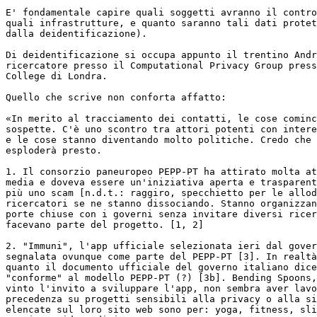
E' fondamentale capire quali soggetti avranno il contro
quali infrastrutture, e quanto saranno tali dati protet
dalla deidentificazione).

Di deidentificazione si occupa appunto il trentino Andr
ricercatore presso il Computational Privacy Group press
College di Londra.

Quello che scrive non conforta affatto:

«In merito al tracciamento dei contatti, le cose cominc
sospette. C'è uno scontro tra attori potenti con intere
e le cose stanno diventando molto politiche. Credo che 
esploderà presto.

1. Il consorzio paneuropeo PEPP-PT ha attirato molta at
media e doveva essere un'iniziativa aperta e trasparent
più uno scam [n.d.t.: raggiro, specchietto per le allod
ricercatori se ne stanno dissociando. Stanno organizzan
porte chiuse con i governi senza invitare diversi ricer
facevano parte del progetto. [1, 2]

2. "Immuni", l'app ufficiale selezionata ieri dal gover
segnalata ovunque come parte del PEPP-PT [3]. In realtà
quanto il documento ufficiale del governo italiano dice
"conforme" al modello PEPP-PT (?) [3b]. Bending Spoons,
vinto l'invito a sviluppare l'app, non sembra aver lavo
precedenza su progetti sensibili alla privacy o alla si
elencate sul loro sito web sono per: yoga, fitness, sli