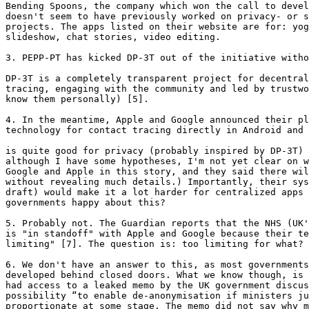
Bending Spoons, the company which won the call to devel
doesn't seem to have previously worked on privacy- or s
projects. The apps listed on their website are for: yog
slideshow, chat stories, video editing.

3. PEPP-PT has kicked DP-3T out of the initiative witho
DP-3T is a completely transparent project for decentral
tracing, engaging with the community and led by trustwo
know them personally) [5].

4. In the meantime, Apple and Google announced their pl
technology for contact tracing directly in Android and 
is quite good for privacy (probably inspired by DP-3T) 
although I have some hypotheses, I'm not yet clear on w
Google and Apple in this story, and they said there wil
without revealing much details.) Importantly, their sys
draft) would make it a lot harder for centralized apps 
governments happy about this?

5. Probably not. The Guardian reports that the NHS (UK'
is "in standoff" with Apple and Google because their te
limiting" [7]. The question is: too limiting for what?

6. We don't have an answer to this, as most governments
developed behind closed doors. What we know though, is 
had access to a leaked memo by the UK government discus
possibility “to enable de-anonymisation if ministers ju
proportionate at some stage. The memo did not say why m