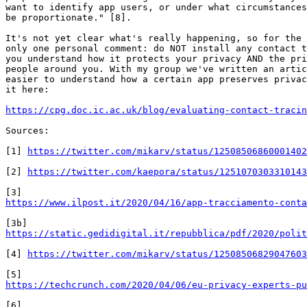
want to identify app users, or under what circumstances
be proportionate." [8].

It's not yet clear what's really happening, so for the 
only one personal comment: do NOT install any contact t
you understand how it protects your privacy AND the pri
people around you. With my group we've written an artic
easier to understand how a certain app preserves privac
it here:

https://cpg.doc.ic.ac.uk/blog/evaluating-contact-tracin
Sources:

[1] 
https://twitter.com/mikarv/status/12508506860001402
[2] 
https://twitter.com/kaepora/status/1251070303310143
https://www.ilpost.it/2020/04/16/app-tracciamento-conta
https://static.gedidigital.it/repubblica/pdf/2020/polit
[4] 
https://twitter.com/mikarv/status/12508506829047603
https://techcrunch.com/2020/04/06/eu-privacy-experts-pu