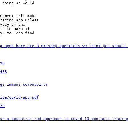
 doing so would

moment I'll make

racing app unless

vacy of the

le to make it

y. You can find

g-apps-here-are-8-privacy-questions-we-think-you-should-
96
488
gi-immuni-coronavirus
ica/covid-app.pdf
20
sh-a-decentralized-approach-to-covid-19-contacts-tracing