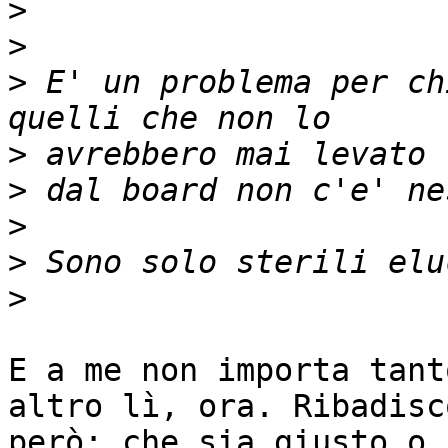
>
>
>
 E' un problema per ch
>
>
>
>
>
E a me non importa tant
altro lì, ora. Ribadisco
però: che sia giusto o 