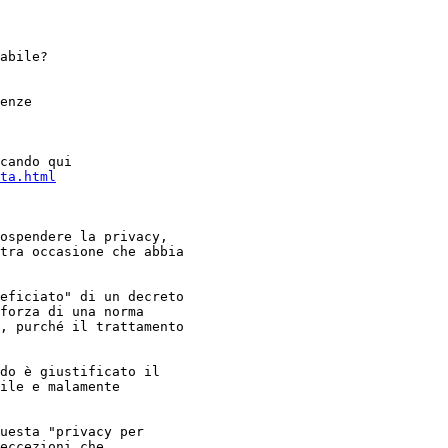
abile?

ta.html
ospendere la privacy,

tra occasione che abbia

eficiato" di un decreto

forza di una norma

, purché il trattamento

do è giustificato il

ile e malamente

uesta "privacy per

eccezioni che
