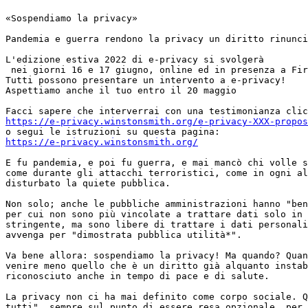
«Sospendiamo la privacy»

Pandemia e guerra rendono la privacy un diritto rinunci
L'edizione estiva 2022 di e-privacy si svolgerà

 nei giorni 16 e 17 giugno, online ed in presenza a Firenze

Tutti possono presentare un intervento a e-privacy!

Aspettiamo anche il tuo entro il 20 maggio

https://e-privacy.winstonsmith.org/e-privacy-XXX-propos
https://e-privacy.winstonsmith.org/
E fu pandemia, e poi fu guerra, e mai mancò chi volle s
come durante gli attacchi terroristici, come in ogni al
disturbato la quiete pubblica.

Non solo; anche le pubbliche amministrazioni hanno "ben
per cui non sono più vincolate a trattare dati solo in 
stringente, ma sono libere di trattare i dati personali
avvenga per "dimostrata pubblica utilità*".

Va bene allora: sospendiamo la privacy! Ma quando? Quan
venire meno quello che è un diritto già alquanto instab
riconosciuto anche in tempo di pace e di salute.

La privacy non ci ha mai definito come corpo sociale. Q
tutti", sempre sul punto di essere resa opzionale, per 