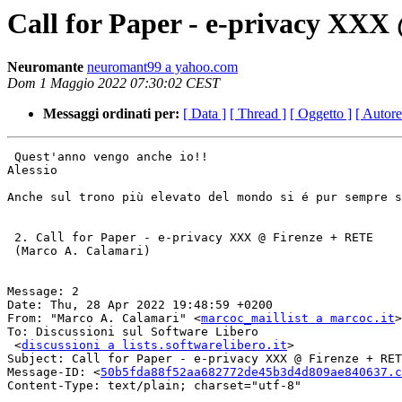
Call for Paper - e-privacy XX
Neuromante
neuromant99 a yahoo.com
Dom 1 Maggio 2022 07:30:02 CEST
Messaggi ordinati per:
[ Data ]
[ Thread ]
[ Oggetto ]
[ Autore
 Quest'anno vengo anche io!!

Alessio

Anche sul trono più elevato del mondo si é pur sempre s
 2. Call for Paper - e-privacy XXX @ Firenze + RETE

 (Marco A. Calamari)

Message: 2

Date: Thu, 28 Apr 2022 19:48:59 +0200

From: "Marco A. Calamari" <
marcoc_maillist a marcoc.it
>

To: Discussioni sul Software Libero

 <
discussioni a lists.softwarelibero.it
>

Subject: Call for Paper - e-privacy XXX @ Firenze + RET
Message-ID: <
50b5fda88f52aa682772de45b3d4d809ae840637.c
Content-Type: text/plain; charset="utf-8"
