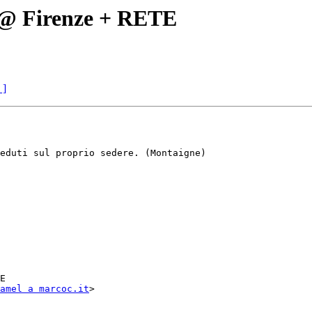
X @ Firenze + RETE
 ]
eduti sul proprio sedere. (Montaigne)

E

amel a marcoc.it
>
