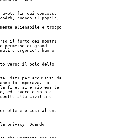
 avete fin qui concesso

cadrà, quando il popolo,

mente alienabile e troppo

rso il furto dei nostri

o permesso ai grandi

mali emergenze", hanno

to verso il polo dello

za, dati per acquisiti da

anno fa imperava. La

la fine, si è ripresa la

o, ed invece è solo e

spetto alla civiltà e

er ottenere così almeno

la privacy. Quando
