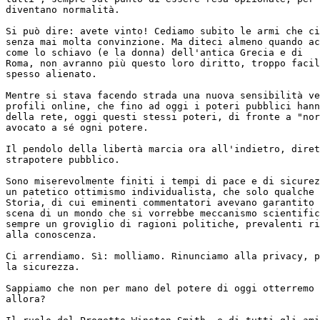
diventano normalità.

Si può dire: avete vinto! Cediamo subito le armi che ci
senza mai molta convinzione. Ma diteci almeno quando ac
come lo schiavo (e la donna) dell'antica Grecia e di

Roma, non avranno più questo loro diritto, troppo facil
spesso alienato.

Mentre si stava facendo strada una nuova sensibilità ve
profili online, che fino ad oggi i poteri pubblici hann
della rete, oggi questi stessi poteri, di fronte a "nor
avocato a sé ogni potere.

Il pendolo della libertà marcia ora all'indietro, diret
strapotere pubblico.

Sono miserevolmente finiti i tempi di pace e di sicurez
un patetico ottimismo individualista, che solo qualche 
Storia, di cui eminenti commentatori avevano garantito 
scena di un mondo che si vorrebbe meccanismo scientific
sempre un groviglio di ragioni politiche, prevalenti ri
alla conoscenza.

Ci arrendiamo. Sì: molliamo. Rinunciamo alla privacy, p
la sicurezza.

Sappiamo che non per mano del potere di oggi otterremo 
allora?
