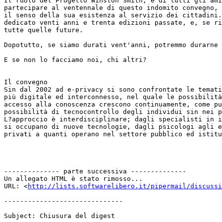
Il ruolo del Progetto Winston Smith, e di tutti gli ami
partecipare al ventennale di questo indomito convegno, 
il senso della sua esistenza al servizio dei cittadini.
dedicato venti anni e trenta edizioni passate, e, se ri
tutte quelle future.

Dopotutto, se siamo durati vent'anni, potremmo durarne 
E se non lo facciamo noi, chi altri?

Il convegno

Sin dal 2002 ad e-privacy si sono confrontate le temati
più digitale ed interconnesso, nel quale le possibilità
accesso alla conoscenza crescono continuamente, come pu
possibilità di tecnocontrollo degli individui sin nei p
L?approccio è interdisciplinare; dagli specialisti in i
si occupano di nuove tecnologie, dagli psicologi agli e
privati a quanti operano nel settore pubblico ed istitu
-------------- parte successiva --------------

Un allegato HTML è stato rimosso...

URL: <
http://lists.softwarelibero.it/pipermail/discussi
------------------------------

Subject: Chiusura del digest
