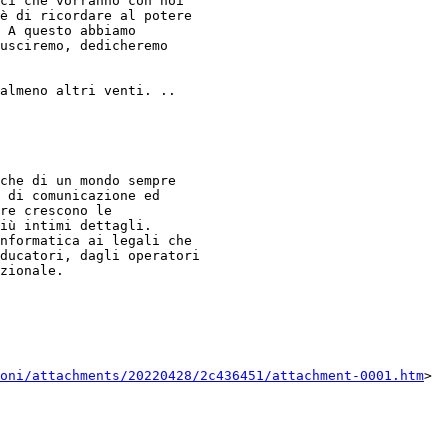
ci che vorranno con noi

è di ricordare al potere

 A questo abbiamo

usciremo, dedicheremo

almeno altri venti. ..

che di un mondo sempre

 di comunicazione ed

re crescono le

iù intimi dettagli.

nformatica ai legali che

ducatori, dagli operatori

zionale.

oni/attachments/20220428/2c436451/attachment-0001.htm
>
