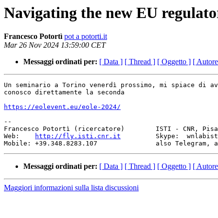
Navigating the new EU regulato
Francesco Potortì
pot a potorti.it
Mar 26 Nov 2024 13:59:00 CET
Messaggi ordinati per:
[ Data ]
[ Thread ]
[ Oggetto ]
[ Autore
Un seminario a Torino venerdì prossimo, mi spiace di av
conosco direttamente la seconda

https://eolevent.eu/eole-2024/
-- 

Francesco Potortì (ricercatore)        ISTI - CNR, Pisa, Italy	
Web:    
http://fly.isti.cnr.it
         Skype:  wnlabist
Messaggi ordinati per:
[ Data ]
[ Thread ]
[ Oggetto ]
[ Autore
Maggiori informazioni sulla lista discussioni