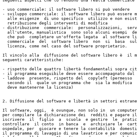
seguenti aspetti che lo rendono una realtà commerciale 
- uso commerciale: il software libero si può vendere

- sviluppo commerciale: il software libero può essere m
  alle esigenze  di uno specifico  utilizzo e non esist
  retribuzione degli interventi di modifica

- distribuzione  commerciale:  personalizzazioni,  serv
  all'utente, manualistica  sono solo alcuni esempi  de
  che può  completare un'offerta legata  al software li
  commerciale  del  software libero  non  si  basa  sul
  licenza, come nel caso del software proprietario.

Il vincolo alla  diffusione del software libero è  il m
seguenti caratteristiche:

- rispetto delle quattro libertà fondamentali sopra cit
- il programma eseguibile deve essere accompagnato dal 
- laddove  presente, rispetto del  copyleft (permesso  
  secondo il  quale un programma che  sia la modifica  
  deve mantenerne la licenza)

2. Diffusione del software e libertà in settori estrane
Il software, oggi,  è ovunque, non solo in  un computer
per compilare la dichiarazione dei  redditi e pagare il
iscrivere  il  figlio  a  scuola  e gestire  le  pratic
controllare  il conto  in banca  e  archiviare le  cart
ospedale, per  giocare e tenere la contabilità  domesti
il programma di lavaggio di una lavatrice e per comunic