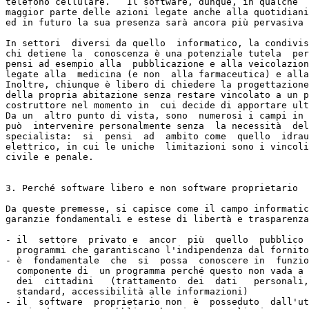
telefono cellulare.   Il software, dunque, in qualche  
maggior parte delle azioni legate anche alla quotidiani
ed in futuro la sua presenza sarà ancora più pervasiva 
In settori  diversi da quello  informatico, la condivis
chi detiene la  conoscenza è una potenziale tutela  per
pensi ad esempio alla  pubblicazione e alla veicolazion
legate alla  medicina (e non  alla farmaceutica) e alla
Inoltre, chiunque è libero di chiedere la progettazione
della propria abitazione senza restare vincolato a un p
costruttore nel momento in  cui decide di apportare ult
Da un  altro punto di vista, sono  numerosi i campi in 
può  intervenire personalmente senza  la necessità  del
specialista:  si  pensi  ad  ambito come  quello  idrau
elettrico, in cui le uniche  limitazioni sono i vincoli
civile e penale.

3. Perché software libero e non software proprietario

Da queste premesse, si capisce come il campo informatic
garanzie fondamentali e estese di libertà e trasparenza
- il  settore  privato e  ancor  più  quello  pubblico 
  programmi che garantiscano l'indipendenza dal fornito
- è  fondamentale  che  si  possa  conoscere in  funzio
  componente di  un programma perché questo non vada a 
  dei  cittadini   (trattamento  dei  dati   personali,
  standard, accessibilità alle informazioni)

- il  software  proprietario non  è  posseduto  dall'ut