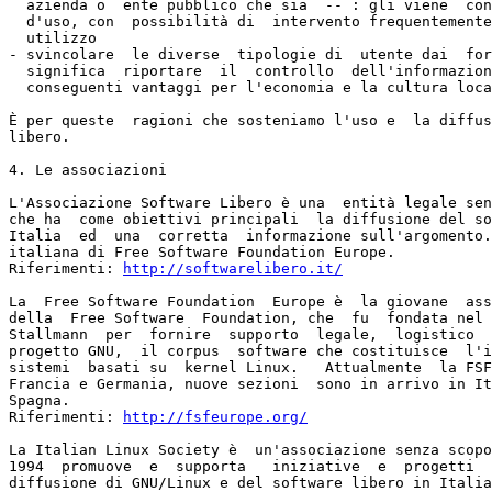
  azienda o  ente pubblico che sia  -- : gli viene  con
  d'uso, con  possibilità di  intervento frequentemente
  utilizzo

- svincolare  le diverse  tipologie di  utente dai  for
  significa  riportare  il  controllo  dell'informazion
  conseguenti vantaggi per l'economia e la cultura loca
È per queste  ragioni che sosteniamo l'uso e  la diffus
libero.

4. Le associazioni

L'Associazione Software Libero è una  entità legale sen
che ha  come obiettivi principali  la diffusione del so
Italia  ed  una  corretta  informazione sull'argomento.
italiana di Free Software Foundation Europe.

Riferimenti: 
http://softwarelibero.it/
La  Free Software Foundation  Europe è  la giovane  ass
della  Free Software  Foundation, che  fu  fondata nel 
Stallmann  per  fornire  supporto  legale,  logistico  
progetto GNU,  il corpus  software che costituisce  l'i
sistemi  basati su  kernel Linux.   Attualmente  la FSF
Francia e Germania, nuove sezioni  sono in arrivo in It
Spagna.

Riferimenti: 
http://fsfeurope.org/
La Italian Linux Society è  un'associazione senza scopo
1994  promuove  e  supporta   iniziative  e  progetti  
diffusione di GNU/Linux e del software libero in Italia