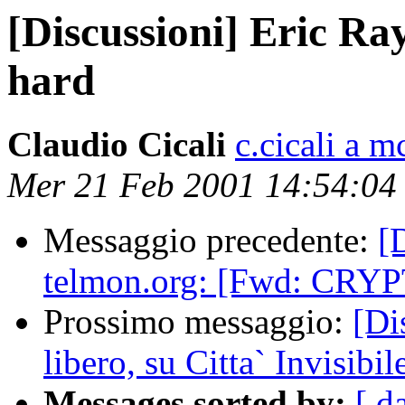
[Discussioni] Eric R
hard
Claudio Cicali
c.cicali a mc
Mer 21 Feb 2001 14:54:04
Messaggio precedente:
[
telmon.org: [Fwd: CRY
Prossimo messaggio:
[Di
libero, su Citta` Invisibil
Messages sorted by:
[ d