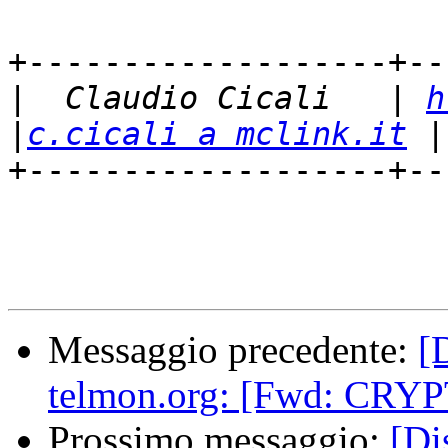
+-------------------+--
|
  Claudio Cicali   | 
h
|
c.cicali a mclink.it
+-------------------+--
Messaggio precedente:
[
telmon.org: [Fwd: CRY
Prossimo messaggio:
[Di