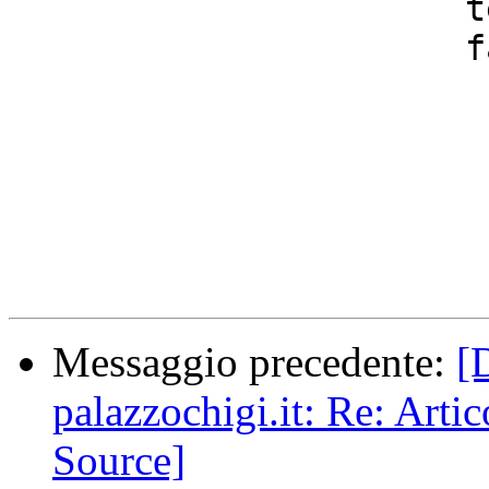
                      tel +39-0258302586

                      fax +39-0258325167

Messaggio precedente:
[
palazzochigi.it: Re: Arti
Source]