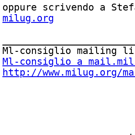
oppure scrivendo a Stef
milug.org
_______________________
Ml-consiglio a mail.mil
http://www.milug.org/ma

                            Anton
                              Pla
                           Corso Lod
                            20135