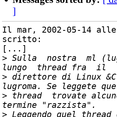
]
Il mar, 2002-05-14 alle
scritto:

[...]

>
 Sulla  nostra  ml (lug
>
 direttore di Linux &C
>
 thread  trovate alcune
>
 Leggendo quel thread 