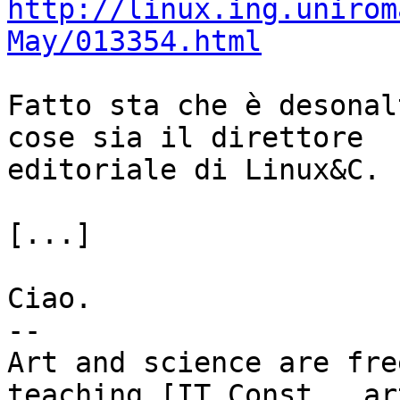
http://linux.ing.unirom
May/013354.html
Fatto sta che è desonal
cose sia il direttore

editoriale di Linux&C.

[...]

Ciao.

-- 

Art and science are fre
teaching [IT Const., ar