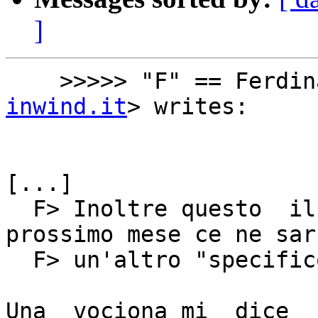
]
    >>>>> "F" == Ferdi
inwind.it
> writes:

[...]

  F> Inoltre questo  il primo articolo, il 
prossimo mese ce ne sar

  F> un'altro "specifico" sulla proposta.

Una  vociona mi  dice  