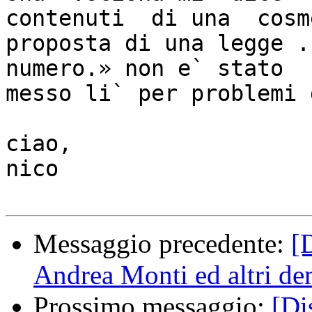
contenuti  di una  cosm
proposta di una legge .
numero.» non e` stato

messo li` per problemi 
ciao,

nico

Messaggio precedente:
[
Andrea Monti ed altri d
Prossimo messaggio:
[Di