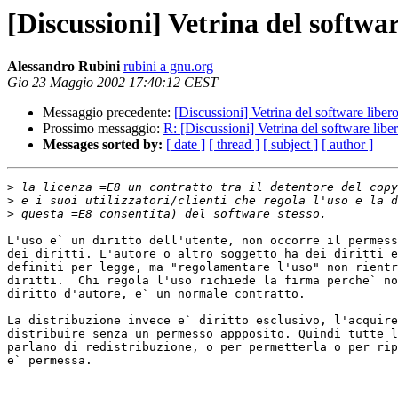
[Discussioni] Vetrina del softwar
Alessandro Rubini
rubini a gnu.org
Gio 23 Maggio 2002 17:40:12 CEST
Messaggio precedente:
[Discussioni] Vetrina del software liber
Prossimo messaggio:
R: [Discussioni] Vetrina del software libe
Messages sorted by:
[ date ]
[ thread ]
[ subject ]
[ author ]
>
>
>
L'uso e` un diritto dell'utente, non occorre il permess
dei diritti. L'autore o altro soggetto ha dei diritti e
definiti per legge, ma "regolamentare l'uso" non rientr
diritti.  Chi regola l'uso richiede la firma perche` no
diritto d'autore, e` un normale contratto.

La distribuzione invece e` diritto esclusivo, l'acquire
distribuire senza un permesso appposito. Quindi tutte l
parlano di redistribuzione, o per permetterla o per rip
e` permessa.
