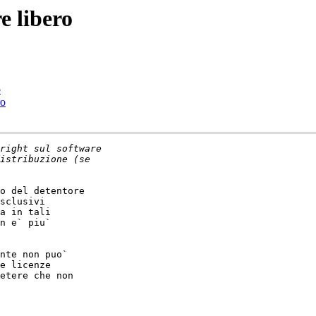
e libero
o
ro
o del detentore

sclusivi

a in tali

n e` piu`

nte non puo`

e licenze

etere che non
