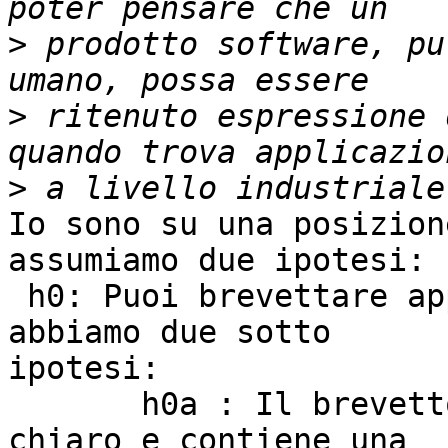
>
 prodotto software, pu
>
 ritenuto espressione 
>
Io sono su una posizion
assumiamo due ipotesi:

 h0: Puoi brevettare applicazioni del sw; allora 
abbiamo due sotto 

ipotesi:

       h0a : Il brevetto depositato è estremamente 
chiaro e contiene una 
