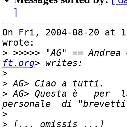
]
On Fri, 2004-08-20 at 1
wrote:

>
 >>>>> "AG" == Andrea 
ft.org
>
>
>
 AG> Questa è   per  la
>
>