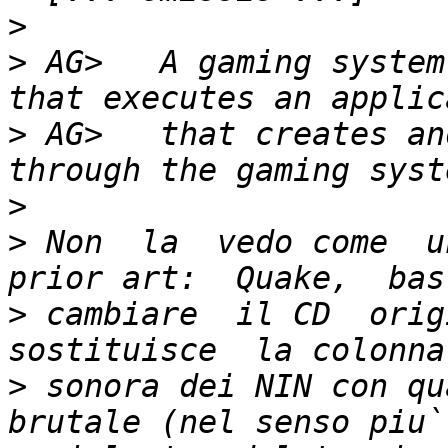
>
>
 AG>   A gaming system
>
 AG>   that creates and
>
>
 Non  la  vedo come  un
>
 cambiare  il CD  orig
>
 sonora dei NIN con qu