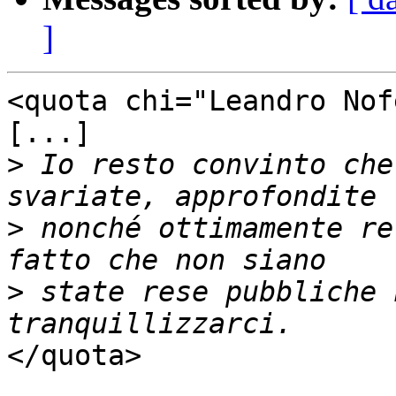
]
<quota chi="Leandro Nof
[...]

>
 Io resto convinto che
>
 nonché ottimamente re
>
 state rese pubbliche 
</quota>
