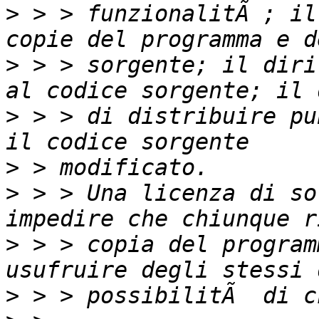
>
 > > funzionalitÃ ; il
>
 > > sorgente; il diri
>
 > > di distribuire pu
>
>
 > > Una licenza di so
>
 > > copia del program
>