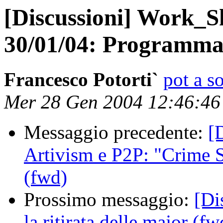
[Discussioni] Work_S
30/01/04: Programma 
Francesco Potorti`
pot a s
Mer 28 Gen 2004 12:46:4
Messaggio precedente:
[
Artivism e P2P: "Crime 
(fwd)
Prossimo messaggio:
[Di
la ritirata delle major (fw