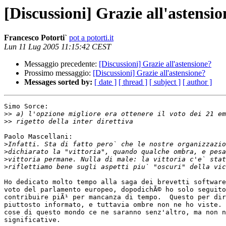
[Discussioni] Grazie all'astensi
Francesco Potorti`
pot a potorti.it
Lun 11 Lug 2005 11:15:42 CEST
Messaggio precedente:
[Discussioni] Grazie all'astensione?
Prossimo messaggio:
[Discussioni] Grazie all'astensione?
Messages sorted by:
[ date ]
[ thread ]
[ subject ]
[ author ]
Simo Sorce:

>>
>>
Paolo Mascellani:

>
>
>
>
Ho dedicato molto tempo alla saga dei brevetti software
voto del parlamento europeo, dopodichÃ© ho solo seguito
contribuire piÃ¹ per mancanza di tempo.  Questo per dir
piuttosto informato, e tuttavia ombre non ne ho viste. 
cose di questo mondo ce ne saranno senz'altro, ma non n
significative.
