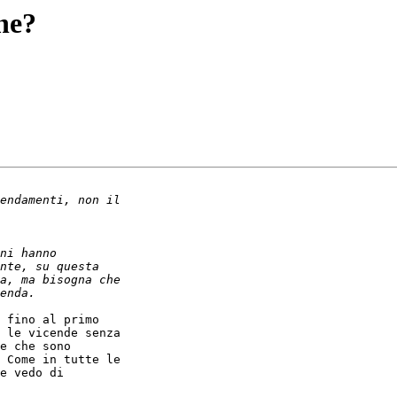
one?
 fino al primo

 le vicende senza

e che sono

 Come in tutte le

e vedo di
