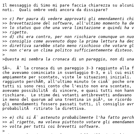
Il messaggio di Simo mi pare faccia chiarezza su alcuni
noti.  Quali ombre vedi ancora da dissipare?

>>
>>
>>
>>
>>
>>
>>
>>
>
>
SÃ¬.  Ãˆ la cronaca di un pareggio 3-3 raggiunto alla f
che avevamo cominciato in svantaggio 0-3, e il cui esit
ampiamente per scontato, viste le situazioni iniziali. 
raggiunto perchÃ©, all'ultimo minuto (e cioÃ¨ poche ore
tutti si sono resi conto che l'esito non era scontato, 
avevamo possibilitÃ  di vincere, e quasi tutti non hann
rischiare.  Le stime dei votanti antibrevetti andavano 
in meno del quorum ad una trentina in piÃ¹, se ricordo 
gli emendamenti fossero passati tutti, il consiglio avr
probabilitÃ  ritirato la direttiva.

>>
>>
>>
>