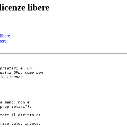
licenze libere
libere
bere
.

a mano: non è 

proprietari"). 

tare il diritto di 

riservato, invece, 
