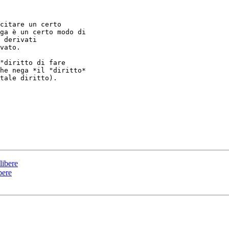
citare un certo 

ga è un certo modo di 

 derivati 

vato. 

"diritto di fare 

he nega *il "diritto* 

tale diritto). 

libere
bere