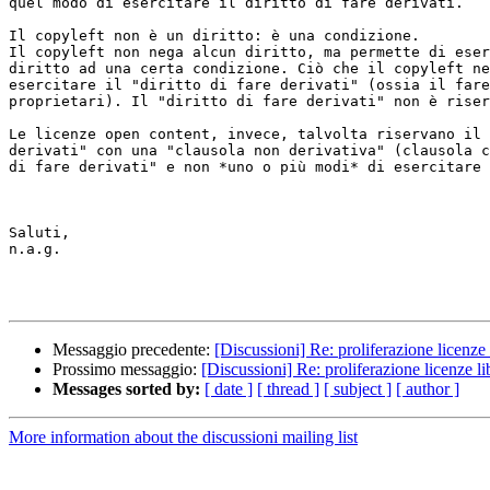
quel modo di esercitare il diritto di fare derivati. 

Il copyleft non è un diritto: è una condizione.

Il copyleft non nega alcun diritto, ma permette di eser
diritto ad una certa condizione. Ciò che il copyleft ne
esercitare il "diritto di fare derivati" (ossia il fare
proprietari). Il "diritto di fare derivati" non è riser
Le licenze open content, invece, talvolta riservano il 
derivati" con una "clausola non derivativa" (clausola c
di fare derivati" e non *uno o più modi* di esercitare 
Saluti,

n.a.g. 

Messaggio precedente:
[Discussioni] Re: proliferazione licenze 
Prossimo messaggio:
[Discussioni] Re: proliferazione licenze li
Messages sorted by:
[ date ]
[ thread ]
[ subject ]
[ author ]
More information about the discussioni mailing list