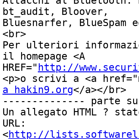
Attacchi al Bluetooth: 
bt_audit, Bloover,

Bluesnarfer, BlueSpam e
<br>

Per ulteriori informazi
il homepage <A

HREF="
http://www.securi
<p>o scrivi a <a href="
a hakin9.org
</a></br>

-------------- parte su
Un allegato HTML ? stat
URL: 
<
http://lists.softwarel