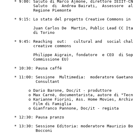
     * 9:00: Saluto di Marco Ajmone, direttore IEIIT-CNR

             Saluto  di  Andrea Bairati,  Assessore  alla Ricerca della

             Regione Piemonte

     * 9:15: Lo stato del progetto Creative Commons in Italia

             Juan Carlos De  Martin, Public Lead CC Italia, Politecnico

             di Torino

     * 9:45: Reaching  out:   cultural and  social challenges   for the

             creative commons

             Philippe Aigrain, fondatore  e CEO  di Sopinspace.com  (ex

             Commissione EU)

     * 10:30: Pausa caffé

     * 11:00: Sessione  Multimedia:  moderatore Gaetano  Stucchi, Media

              Consultant

           o Dario Barone, Doc/it - produttore

           o Max Carnè, documentarista, autore di "Tecnologie Avanzate"

           o Karianne Fiorini, Ass. Home Movies, Archivio Nazionale del

             Film di Famiglia

           o Gianfranco Pannone, Doc/it - regista

     * 12:30: Pausa pranzo

     * 13:30: Sessione Editoria: moderatore Maurizio Borghi, Università

              Bocconi
