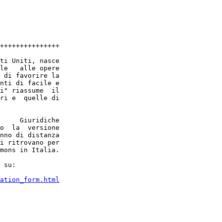
+++++++++++++++

ti Uniti, nasce

le   alle opere

 di favorire la

nti di facile e

i" riassume  il

ri e  quelle di

     Giuridiche

o  la  versione

nno di distanza

i ritrovano per

mons in Italia.

 su:

ation_form.html