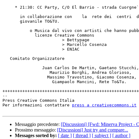
     * 21:30: CC Party, C/O El Barrio - strada Cuorgne` 81, Torino

       in collaborazione con    la  rete dei  centri  del  protagonismo

       giovanile TO&TU.

           o Musica dal vivo con artisti che hanno pubblicato opere con

             licenze Creative Commons

			> Bettypage

			> Marcello Cosenza

			> ENIAC

   Comitato Organizzatore

                Juan Carlos De Martin, Gaetano Stucchi,

                   Maurizio Borghi, Andrea Glorioso,

                  Massimo Travostino, Giacomo Cosenza,

                    Giampaolo Mancini, Rete To&Tu.

+++++++++++++++++++++++++++++++++++++++++++++++++++++++
-- 

Press Creative Commons Italia

Per informazioni contattare 
press a creativecommons.it
Messaggio precedente:
[Discussioni] [Fwd: Minerva Project - 
Prossimo messaggio:
[Discussioni] Just try and compare...
Messages sorted by:
[ date ]
[ thread ]
[ subject ]
[ author ]