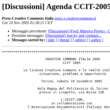
[Discussioni] Agenda CCIT-2005
Press Creative Commons Italia
press a creativecommons.it
Gio 10 Nov 2005 01:28:21 CET
Messaggio precedente:
[Discussioni] [Fwd: Minerva Project - 
Prossimo messaggio:
[Discussioni] Just try and compare...
Messages sorted by:
[ date ]
[ thread ]
[ subject ]
[ author ]
+++++++++++++++++++++++++++++++++++++++++++++++++++++++
                      CREATIVE COMMONS ITALIA 2005

                               CCIT 2005

           Le licenze Creative Commons e la realtà italiana:

                   situazione, problemi e opportunità

                    Torino, sabato 19 novembre 2005

                  Aula Magna del Politecnico di Torino

                   presso il Lingotto, via Nizza 230

                              L'IEIIT-CNR,

                         in collaborazione con

             l'Associazione Documentaristi Italiani doc.it,
