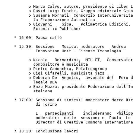
           o Marco Calvo, autore, presidente di Liber Liber

           o David Luigi Fuschi, Gruppo editoriale Giunti

           o Susanna Mornati, Consorzio Interuniversitario Lombardo per

             la Elaborazione Automatica

           o Giovanni    Sica,   Polimetrica Edizioni,    International

             Scientific Publisher

     * 15:00: Pausa caffé

     * 15:30: Sessione   Musica: moderatore   Andrea   Glorioso,  Media

              Innovation Unit - Firenze Tecnologia

           o Nicola   Bernardini,  MIU-FT,  Conservatorio  di   Padova,

             compositore e musicista

           o Pietro Camonchia, Metatrongroup

           o Gigi Cifarelli, musicista jazz

           o Deborah De  Angelis,  avvocato del  Foro di Roma,   Studio

             legale DDA

           o Enzo Mazza, presidente Federazione dell'Industria Musicale

             Italiana

     * 17:00: Sessione di sintesi: moderatore Marco Ricolfi, Università

              di Torino

              I   partecipanti    includeranno  Philippe    Aigrain,  i

              moderatori  delle  sessioni e  Paula  Le Dieu,  Executive

              Director di Creative Commons International.

     * 18:30: Conclusione lavori
