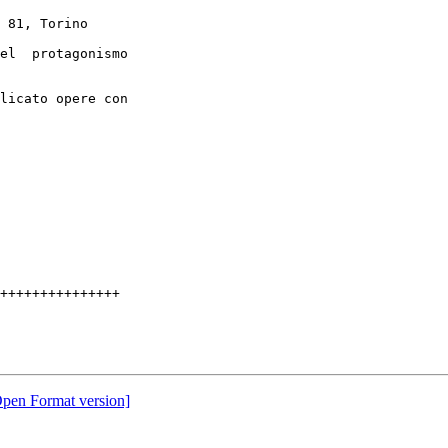
+++++++++++++++

Open Format version]