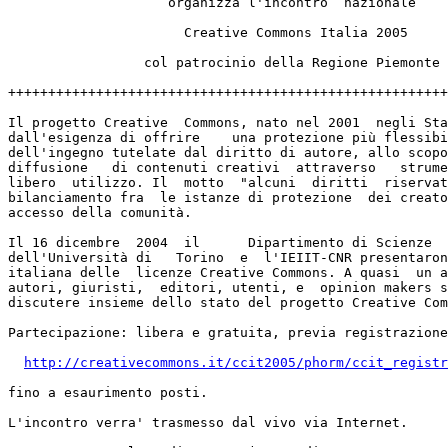
                    organizza l'incontro  nazionale

                      Creative Commons Italia 2005

                 col patrocinio della Regione Piemonte

+++++++++++++++++++++++++++++++++++++++++++++++++++++++
Il progetto Creative  Commons, nato nel 2001  negli Sta
dall'esigenza di offrire    una protezione più flessibi
dell'ingegno tutelate dal diritto di autore, allo scopo
diffusione   di contenuti creativi  attraverso   strume
libero  utilizzo. Il  motto  "alcuni  diritti  riservat
bilanciamento fra  le istanze di protezione  dei creato
accesso della comunità.

Il 16 dicembre  2004  il      Dipartimento di Scienze  
dell'Università di   Torino  e  l'IEIIT-CNR presentaron
italiana delle  licenze Creative Commons. A quasi  un a
autori, giuristi,  editori, utenti, e  opinion makers s
discutere insieme dello stato del progetto Creative Com
Partecipazione: libera e gratuita, previa registrazione
http://creativecommons.it/ccit2005/phorm/ccit_registr
fino a esaurimento posti.

L'incontro verra' trasmesso dal vivo via Internet.
