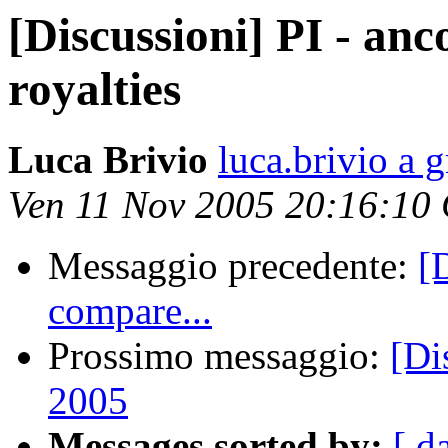
[Discussioni] PI - anc
royalties
Luca Brivio
luca.brivio a 
Ven 11 Nov 2005 20:16:10
Messaggio precedente:
[
compare...
Prossimo messaggio:
[Di
2005
Messages sorted by:
[ d