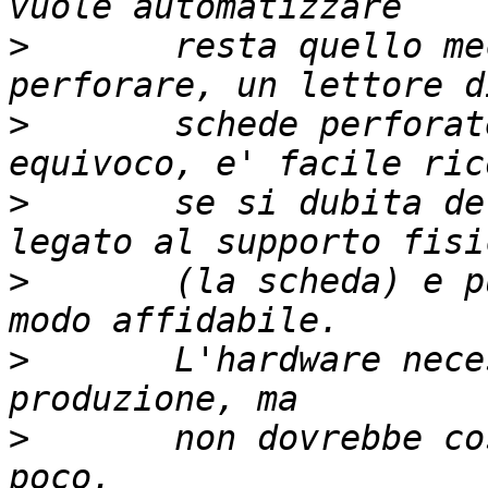
>
 	resta quello meccanico. Una scheda da 
>
 	schede perforate. Nessun possibile 
>
 	se si dubita della macchina, il voto resta 
>
 	(la scheda) e puo' essere conservato in 
>
 	L'hardware necessario forse non e' gia' in 
>
 	non dovrebbe costare troppo. Ma nemmeno 