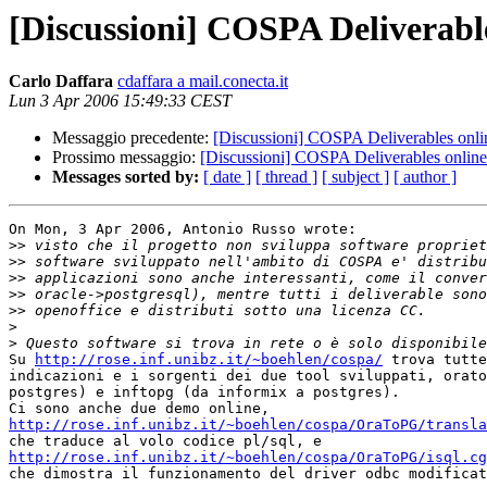
[Discussioni] COSPA Deliverabl
Carlo Daffara
cdaffara a mail.conecta.it
Lun 3 Apr 2006 15:49:33 CEST
Messaggio precedente:
[Discussioni] COSPA Deliverables onli
Prossimo messaggio:
[Discussioni] COSPA Deliverables online
Messages sorted by:
[ date ]
[ thread ]
[ subject ]
[ author ]
On Mon, 3 Apr 2006, Antonio Russo wrote:

>>
>>
>>
>>
>>
>
>
Su 
http://rose.inf.unibz.it/~boehlen/cospa/
 trova tutte
indicazioni e i sorgenti dei due tool sviluppati, orato
postgres) e inftopg (da informix a postgres).

http://rose.inf.unibz.it/~boehlen/cospa/OraToPG/transla
http://rose.inf.unibz.it/~boehlen/cospa/OraToPG/isql.cg

che dimostra il funzionamento del driver odbc modificat