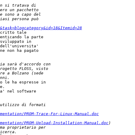
&task=blogcategory&id=18&Itemid=28
critto tale 

enticando la parte 

sviluppato in 

dell'universita' 

ne non ha pagato 

o le ha espresse in 

e.

a' nel software 

mentation/PROM-Trace-For-Linux-Manual.doc
mentation/PROM-Upload-Installation-Manual.doc