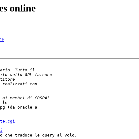
es online
ne
 le 

pg (da oracle a 

te.cgi
i
o che traduce le query al volo.
