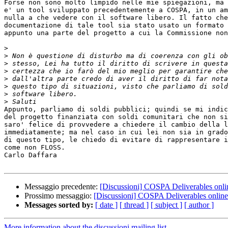
Forse non sono molto limpido nelle mie spiegazioni, ma 
e' un tool sviluppato precedentemente a COSPA, in un am
nulla a che vedere con il software libero. Il fatto che
documentazione di tale tool sia stato usato un formato 
appunto una parte del progetto a cui la Commissione non
>
>
>
>
>
>
>
>
Appunto, parliamo di soldi pubblici; quindi se mi indic
del progetto finanziata con soldi comunitari che non si
saro' felice di provvedere a chiedere il cambio della l
immediatamente; ma nel caso in cui lei non sia in grado
di questo tipo, le chiedo di evitare di rappresentare i
come non FLOSS.

Carlo Daffara

Messaggio precedente:
[Discussioni] COSPA Deliverables onli
Prossimo messaggio:
[Discussioni] COSPA Deliverables online
Messages sorted by:
[ date ]
[ thread ]
[ subject ]
[ author ]
More information about the discussioni mailing list