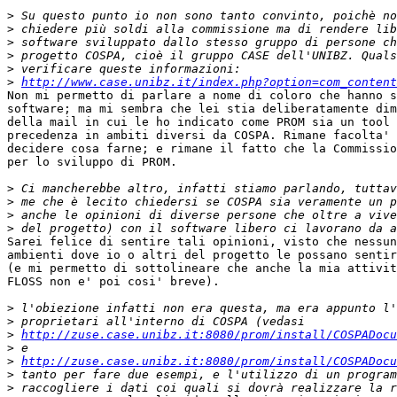
>
>
>
>
>
>
http://www.case.unibz.it/index.php?option=com_content
Non mi permetto di parlare a nome di coloro che hanno s
software; ma mi sembra che lei stia deliberatamente dim
della mail in cui le ho indicato come PROM sia un tool 
precedenza in ambiti diversi da COSPA. Rimane facolta' 
decidere cosa farne; e rimane il fatto che la Commissio
per lo sviluppo di PROM.

>
>
>
>
Sarei felice di sentire tali opinioni, visto che nessun
ambienti dove io o altri del progetto le possano sentir
(e mi permetto di sottolineare che anche la mia attivit
FLOSS non e' poi cosi' breve).

>
>
>
http://zuse.case.unibz.it:8080/prom/install/COSPADocu
>
>
http://zuse.case.unibz.it:8080/prom/install/COSPADocu
>
>