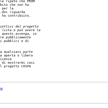
le ripeto che PROM 

bito che non ha 

 per la 

.doc riguarda 

 ha contribuito.

a qualsiasi parte 

a aperta o libera 

icenza 

 di mostrarmi casi 

l progetto COSPA 

ne