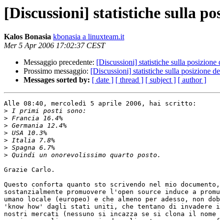
[Discussioni] statistiche sulla p
Kalos Bonasia
kbonasia a linuxteam.it
Mer 5 Apr 2006 17:02:37 CEST
Messaggio precedente:
[Discussioni] statistiche sulla posizione
Prossimo messaggio:
[Discussioni] statistiche sulla posizione d
Messages sorted by:
[ date ]
[ thread ]
[ subject ]
[ author ]
Alle 08:40, mercoledì 5 aprile 2006, hai scritto:

>
>
>
>
>
>
>
Grazie Carlo.

Questo conforta quanto sto scrivendo nel mio documento,
sostanzialmente promuovere l'open source induce a promu
umano locale (europeo) e che almeno per adesso, non dob
'know how' dagli stati uniti, che tentano di invadere i
nostri mercati (nessuno si incazza se si clona il nome 