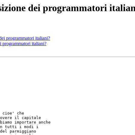
osizione dei programmatori italia
 dei programmatori italiani?
ei programmatori italiani?
 cioe' che 

overe il capitale 

biamo importare anche 

n tutti i modi i 

del parmiggiano 
