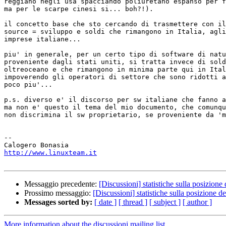
reggiano negli usa spacciando poliuretano espanso per f
ma per le scarpe cinesi si... boh?!).

il concetto base che sto cercando di trasmettere con il
source = sviluppo e soldi che rimangono in Italia, agli
imprese italiane...

piu' in generale, per un certo tipo di software di natu
proveniente dagli stati uniti, si tratta invece di sold
oltreoceano e che rimangono in minima parte qui in Ital
impoverendo gli operatori di settore che sono ridotti a
poco piu'...

p.s. diverso e' il discorso per sw italiane che fanno a
ma non e' questo il tema del mio documento, che comunqu
non discrimina il sw proprietario, se proveniente da 'm
-- 

http://www.linuxteam.it
Messaggio precedente:
[Discussioni] statistiche sulla posizione
Prossimo messaggio:
[Discussioni] statistiche sulla posizione d
Messages sorted by:
[ date ]
[ thread ]
[ subject ]
[ author ]
More information about the discussioni mailing list