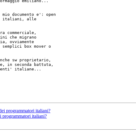
ormaggio emiliano... 

 mio documento e': open 

 italiani, alle 

ra commerciale, 

ini che migrano 

ia, ovviamente 

 semplici box mover o 

nche sw proprietario, 

e, in seconda battuta, 

enti' italiane...

 dei programmatori italiani?
ei programmatori italiani?