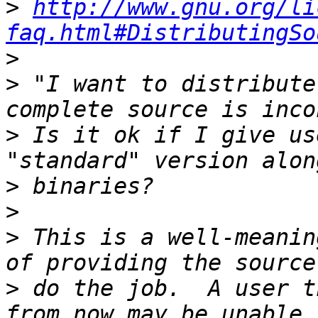
>
http://www.gnu.org/li
faq.html#DistributingSo
>
>
 "I want to distribute
>
 Is it ok if I give us
>
>
>
 This is a well-meanin
>
 do the job.  A user t