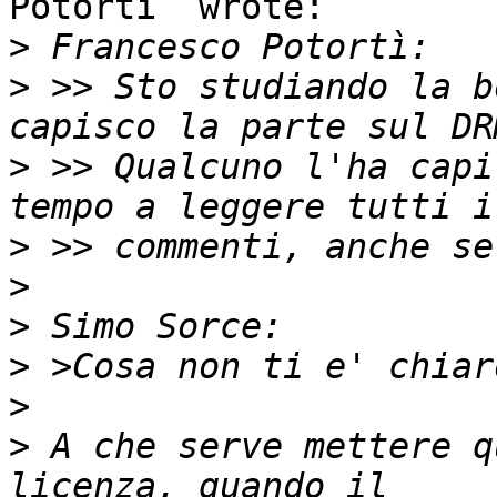
Potorti` wrote:

>
>
 >> Sto studiando la b
>
 >> Qualcuno l'ha capi
>
>
>
>
>
>
 A che serve mettere q