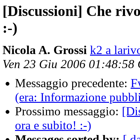
[Discussioni] Che rivo
:-)
Nicola A. Grossi
k2 a lariv
Ven 23 Giu 2006 01:48:58
Messaggio precedente:
F
(era: Informazione pubbl
Prossimo messaggio:
[Di
ora e subito! :-)
Messages sorted by:
[ d