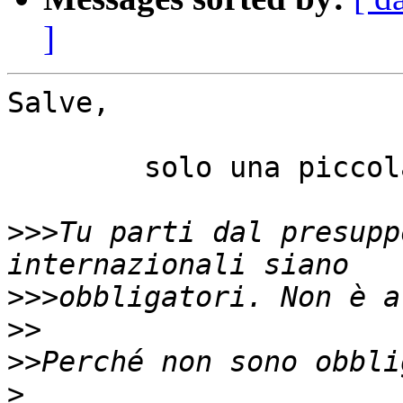
]
Salve,

	solo una piccola osservazione a margine:

>>>
Tu parti dal presupp
>>>
>>
>>
>