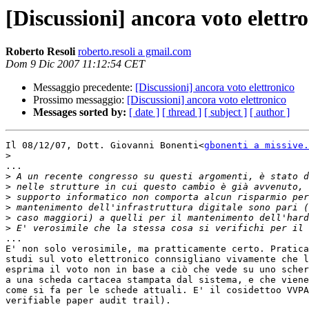
[Discussioni] ancora voto elettr
Roberto Resoli
roberto.resoli a gmail.com
Dom 9 Dic 2007 11:12:54 CET
Messaggio precedente:
[Discussioni] ancora voto elettronico
Prossimo messaggio:
[Discussioni] ancora voto elettronico
Messages sorted by:
[ date ]
[ thread ]
[ subject ]
[ author ]
Il 08/12/07, Dott. Giovanni Bonenti<
gbonenti a missive.
>
...

>
>
>
>
>
>
...

E' non solo verosimile, ma pratticamente certo. Pratica
studi sul voto elettronico connsigliano vivamente che l
esprima il voto non in base a ciò che vede su uno scher
a una scheda cartacea stampata dal sistema, e che viene
come si fa per le schede attuali. E' il cosidettoo VVPA
verifiable paper audit trail).
