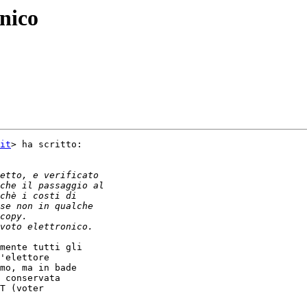
onico
it
> ha scritto:

mente tutti gli

'elettore

mo, ma in bade

 conservata

T (voter
