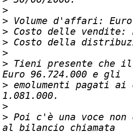
>
>
>
>
>
>
 Tieni presente che il
>
 emolumenti pagati ai 
>
>
 Poi c'è una voce non 